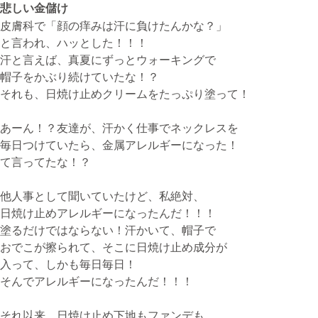
悲しい金儲け
皮膚科で「顔の痒みは汗に負けたんかな？」
と言われ、ハッとした！！！
無料体験・お問合せ
汗と言えば、真夏にずっとウォーキングで
帽子をかぶり続けていたな！？
それも、日焼け止めクリームをたっぷり塗って！
ギター･ウクレレ教室について
あーん！？友達が、汗かく仕事でネックレスを
TEL
毎日つけていたら、金属アレルギーになった！
073-454-9137
て言ってたな！？
携帯
090-4764-9331
他人事として聞いていたけど、私絶対、
日焼け止めアレルギーになったんだ！！！
塗るだけではならない！汗かいて、帽子で
ピアノ教室について
おでこが擦られて、そこに日焼け止め成分が
携帯
入って、しかも毎日毎日！
080-3853-1074
そんでアレルギーになったんだ！！！
それ以来、日焼け止め下地もファンデも、