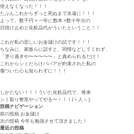
使えなくなった！！！
たぶんこれからずっと死ぬまで永遠に！！！
よって、数千円 × 一年に数本 ×数十年分の
日焼け止めと化粧品代がういたということ！！
これが私の悲しいお金儲けの話です！！！
ちなみに、家族らに話すと、同情などしてくれず、
「塗り過ぎや〜〜〜〜〜」と責められるだけ！
これからシミだらけババアが約束された私の
傷ついた心も知られずに！！！
しかたない！！！ういた化粧品代で、将来
シミ取り整形やってやる〜！！！(＞人＜;)
投稿ナビゲーション
前の投稿
お金儲け
次の投稿
今年も勉強させて頂きました！
最近の投稿