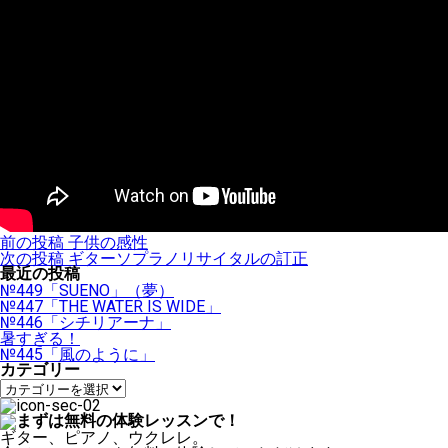
投
前の投稿
子供の感性
稿
次の投稿
ギターソプラノリサイタルの訂正
ナ
最近の投稿
ビ
№449「SUENO」（夢）
ゲ
№447「THE WATER IS WIDE」
ー
№446「シチリアーナ」
シ
暑すぎる！
ョ
№445「風のように」
ン
カテゴリー
カ
テ
ゴ
リ
ギター、ピアノ、ウクレレ。