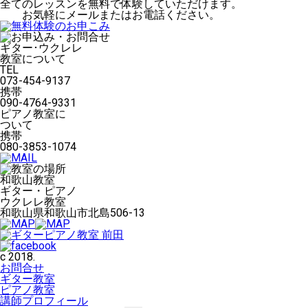
ー
全てのレッスンを無料で体験していただけます。
お気軽にメールまたはお電話ください。
ギター･ウクレレ
教室について
TEL
073-454-9137
携帯
090-4764-9331
ピアノ教室に
ついて
携帯
080-3853-1074
和歌山教室
ギター・ピアノ
ウクレレ教室
和歌山県和歌山市北島506-13
c 2018.
お問合せ
ギター教室
ピアノ教室
講師プロフィール