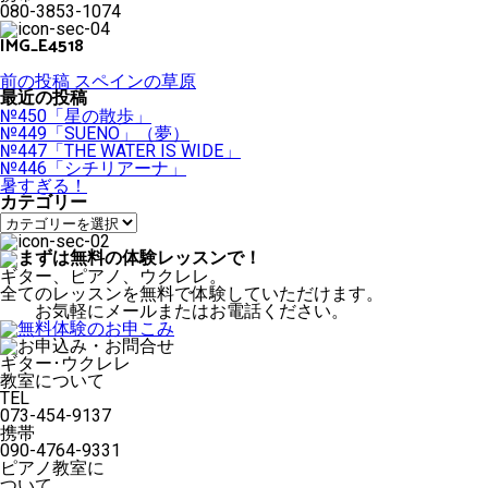
080-3853-1074
IMG_E4518
投
前の投稿
スペインの草原
稿
最近の投稿
ナ
№450「星の散歩」
ビ
№449「SUENO」（夢）
ゲ
№447「THE WATER IS WIDE」
ー
№446「シチリアーナ」
シ
暑すぎる！
ョ
カテゴリー
ン
カ
テ
ゴ
リ
ギター、ピアノ、ウクレレ。
ー
全てのレッスンを無料で体験していただけます。
お気軽にメールまたはお電話ください。
ギター･ウクレレ
教室について
TEL
073-454-9137
携帯
090-4764-9331
ピアノ教室に
ついて