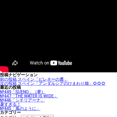
投稿ナビゲーション
前の投稿
スペイン「ピレネーの麓」
次の投稿
スペイン「アンダルシアのひまわり畑」🌻🌻🌻
最近の投稿
№449「SUENO」（夢）
№447「THE WATER IS WIDE」
№446「シチリアーナ」
暑すぎる！
№445「風のように」
カテゴリー