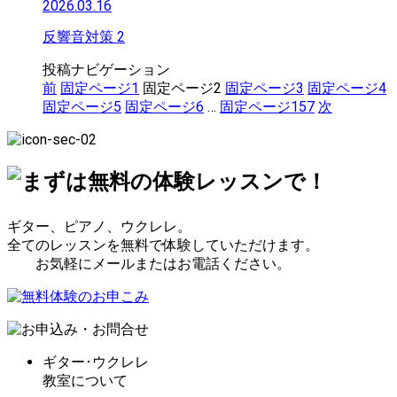
2026.03.16
反響音対策 2
投稿ナビゲーション
前
固定ページ
1
固定ページ
2
固定ページ
3
固定ページ
4
固定ページ
5
固定ページ
6
…
固定ページ
157
次
ギター、ピアノ、ウクレレ。
全てのレッスンを無料で体験していただけます。
お気軽にメールまたはお電話ください。
ギター･ウクレレ
教室について