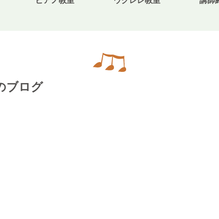
ピアノ教室
ウクレレ教室
講師
無料体験・お問合せ
のブログ
ギター･ウクレレ教室について
TEL
073-454-9137
携帯
090-4764-9331