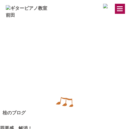
トップページ
ギター・ウクレレ教室
ピアノ教室
講師紹介
お知らせ
桂のブログ
きのちゃんブログ
罪悪感 解消！
桂のブログ