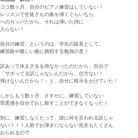
ココ数ヶ月、自分のピアノ練習はしていない！
レッスンで生徒さんの曲を弾くぐらいなら、
無料体験・お問合せ
へのカッパだから、それは弾いた内に
入らない！
自分の練習、というのは、学生の延長として、
ギター･ウクレレ教室について
練習曲や難しい曲に挑戦する勉強の意！
TEL
073-454-9137
訳あって休まざるを得なかったのだから、自分で
「サボってる訳じゃないんだから、仕方ない！
携帯
弾けないんだから！」と、自分に暗示をかけていた！
090-4764-9331
しかしもう数ヶ月、さすがに、練習していない
罪悪感を自分でおし殺すことができなくなった！
ピアノ教室について
携帯
別に、練習しなくたって、誰に何を言われる訳じゃ
080-3853-1074
ない！！！人前でお弾きにならない先生もたくさん
おられるので