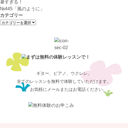
シ
暑すぎる！
ョ
№445「風のように」
ン
カテゴリー
カ
テ
ゴ
リ
ー
ギター、ピアノ、ウクレレ。
全てのレッスンを無料で体験していただけます。
お気軽にメールまたはお電話ください。