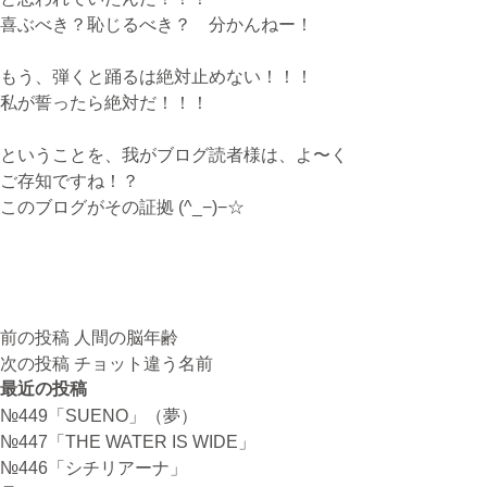
喜ぶべき？恥じるべき？ 分かんねー！
もう、弾くと踊るは絶対止めない！！！
私が誓ったら絶対だ！！！
ということを、我がブログ読者様は、よ〜く
ご存知ですね！？
このブログがその証拠 (^_−)−☆
投
前の投稿
人間の脳年齢
稿
次の投稿
チョット違う名前
ナ
最近の投稿
ビ
№449「SUENO」（夢）
ゲ
№447「THE WATER IS WIDE」
ー
№446「シチリアーナ」