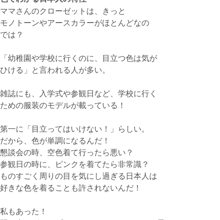
ママさんのクローゼットは、きっと
モノトーンやアースカラーがほとんどなの
無料体験・お問合せ
では？
「幼稚園や学校に行くのに、目立つ色は気が
ひける」と言われる人が多い。
ギター･ウクレレ教室について
TEL
雑誌にも、入学式や参観日など、学校に行く
073-454-9137
ための服装のモデルが載っている！
携帯
第一に「目立ってはいけない！」らしい。
090-4764-9331
だから、色が単調になるんだ！
懇談会の時、空色着て行ったら悪い？
参観日の時に、ピンクを着てたら非常識？
ピアノ教室について
ものすごく周りの目を気にし過ぎる日本人は
携帯
好きな色を着ることも許されないんだ！
080-3853-1074
私もあった！