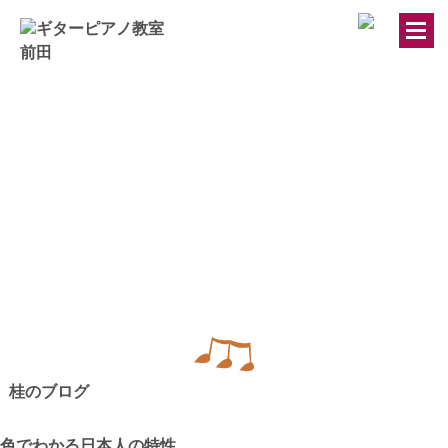
トップページ
ギター・ウクレレ教室
ピアノ教室
講師紹介
お知らせ
桂のブログ
きのちゃんブログ
色でわかる日本人の特性
桂のブログ