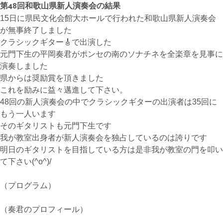
第48回和歌山県新人演奏会の結果
15日に県民文化会館大ホールで行われた和歌山県新人演奏会
が無事終了しました
無料体験・お問合せ
クラシックギター🎸で出演した
元門下生の平岡奏君がポンセの南のソナチネを全楽章を見事に
演奏しました
県からは奨励賞を頂きました
ギター･ウクレレ教室について
これを励みに益々邁進して下さい。
TEL
48回の新人演奏会の中でクラシックギターの出演者は35回に
073-454-9137
もう一人います
携帯
そのギタリストも元門下生です
090-4764-9331
我が教室出身者が新人演奏会を独占しているのは誇りです
明日のギタリストを目指している方は是非我が教室の門を叩い
て下さい(^o^)/
ピアノ教室について
携帯
（プログラム）
080-3853-1074
（奏君のプロフィール）