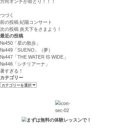
方向オンチが命とり！！！
つづく
投
前の投稿
紀陽コンサート
稿
次の投稿
炎天下をさまよう！
ナ
最近の投稿
ビ
№450「星の散歩」
ゲ
№449「SUENO」（夢）
ー
№447「THE WATER IS WIDE」
シ
№446「シチリアーナ」
ョ
暑すぎる！
ン
カテゴリー
カ
テ
ゴ
リ
ー