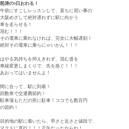
怒涛の1日おわる！
午前にすこしレッスンして、直ちに習い事の
大阪めざして絶対遅れずに駅に向かう
無料体験・お問合せ
車を走らせる！
混む！！！
その電車に乗れなければ、完全に大幅遅刻！
絶対その電車に乗らにゃいかん！！！
ギター･ウクレレ教室について
TEL
はやる気持ちを抑えきれず、混む道を
073-454-9137
車線変更しまくりで、先を急ぐ！！！
携帯
あおってはいませんよ！
090-4764-9331
間に合って、駅に到着！
回数券で交通費節約！
ピアノ教室について
駐車場もただの所に駐車！ココでも数百円
携帯
の節約！
080-3853-1074
目的地の駅に着いたら、早さと近さと値段で、
マクドに直行！！！正午だったからね！